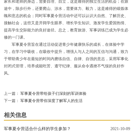
家长和老师的身边，需要自理、自立，这是难得的独立生活的机会；在旅
途中，除步行外，还要爬山、涉水，需要体力、毅力，这是难得的锻炼体
魄和意志的机会；同时军事夏令营活动中还可以认识大自然、了解历史、
接触社会，这些又是开阔学生眼界、增长学生知识、激发学生爱国热情、
提高学生交际能力的良好途径。总之，教育旅游、军事训练已成为学生必
修的一门课。
军事夏令营旨在通过活动促进青少年健康快乐的成长，在体验中学
习，在学习中吸收，在吸收中提升，增强人与人之间的互信与沟通，致力
于帮助青少年在最短的时间内磨练自信、自律、自强的意志，采用军事化
封闭式管理，培养成能吃苦、遵守纪律、服从命令遇挫不气馁的良好作
风。
上一篇：
军事夏令营带给孩子们深刻的军训体验
下一篇：
军事夏令营带你深度了解军人的生活
相关信息
军事夏令营适合什么样的学生参加？
2021-10-09