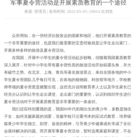
军事夏令营活动是开展素质教育的一个途径
来源: 管理员 | 发布时间: 2022-05-10 | 10014 次浏览
众所周知，在一些经济比较发达的国家和地区，他们开展素质教育的
一个非常重要的途径，也是我们最需要的宝贵经验就是让学生走出家门，
开展多种多样的旅游及夏令营活动。
在我国，开展中小学生的夏令营活动起步较晚，但随着我国素质教育
深入展开，针对中小学生带有夏令营性质的旅游活动开始崭露头角，并大
有破竹之势。在北京、上海、青岛等著名旅游景点，来自全国各地的中小
学生夏令营团队几乎每日可见，在各地的植物园、科技馆等地方，学校教
师率领的夏令营更是频繁出现，这些充分说明教育界人士以及学生家长已
经充分认识到让学生走出课堂、走出家门的重要性，认识到组织学生进行
夏令营活动对于开展素质教育是非常重要的一条途径。
我们还应特别重视的是，我国80年代初期出生的青少年，多数是独生
子女，如何克服家庭的溺爱，克服学校只注重书本的应试式教育，培养锻
炼青少年学生独立、刻苦、奋发的精神，引导青少年健康成长等成了全社
会亟待解决的问题。而开展军事夏令营活动，暂时远离家庭和课堂，不在