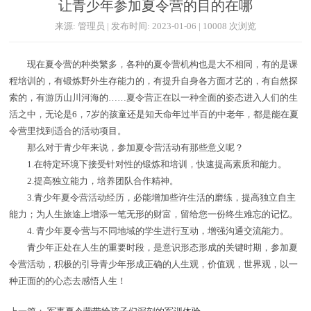
让青少年参加夏令营的目的在哪
来源: 管理员 | 发布时间: 2023-01-06 | 10008 次浏览
现在夏令营的种类繁多，各种的夏令营机构也是大不相同，有的是课
程培训的，有锻炼野外生存能力的，有提升自身各方面才艺的，有自然探
索的，有游历山川河海的……夏令营正在以一种全面的姿态进入人们的生
活之中，无论是6，7岁的孩童还是知天命年过半百的中老年，都是能在夏
令营里找到适合的活动项目。
那么对于青少年来说，参加夏令营活动有那些意义呢？
1.在特定环境下接受针对性的锻炼和培训，快速提高素质和能力。
2.提高独立能力，培养团队合作精神。
3.青少年夏令营活动经历，必能增加些许生活的磨练，提高独立自主
能力；为人生旅途上增添一笔无形的财富，留给您一份终生难忘的记忆。
4. 青少年夏令营与不同地域的学生进行互动，增强沟通交流能力。
青少年正处在人生的重要时段，是意识形态形成的关键时期，参加夏
令营活动，积极的引导青少年形成正确的人生观，价值观，世界观，以一
种正面的的心态去感悟人生！