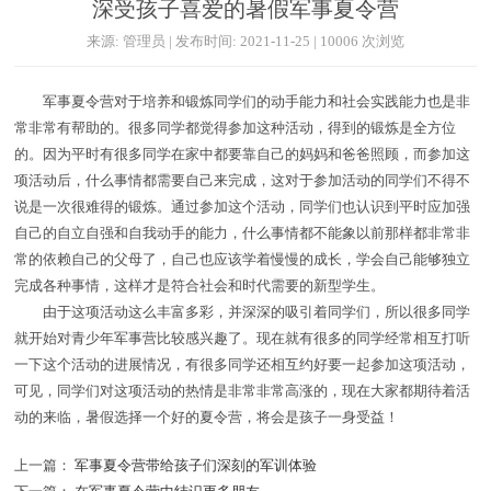
深受孩子喜爱的暑假军事夏令营
来源: 管理员 | 发布时间: 2021-11-25 | 10006 次浏览
军事夏令营对于培养和锻炼同学们的动手能力和社会实践能力也是非
常非常有帮助的。很多同学都觉得参加这种活动，得到的锻炼是全方位
的。因为平时有很多同学在家中都要靠自己的妈妈和爸爸照顾，而参加这
项活动后，什么事情都需要自己来完成，这对于参加活动的同学们不得不
说是一次很难得的锻炼。通过参加这个活动，同学们也认识到平时应加强
自己的自立自强和自我动手的能力，什么事情都不能象以前那样都非常非
常的依赖自己的父母了，自己也应该学着慢慢的成长，学会自己能够独立
完成各种事情，这样才是符合社会和时代需要的新型学生。
由于这项活动这么丰富多彩，并深深的吸引着同学们，所以很多同学
就开始对青少年军事营比较感兴趣了。现在就有很多的同学经常相互打听
一下这个活动的进展情况，有很多同学还相互约好要一起参加这项活动，
可见，同学们对这项活动的热情是非常非常高涨的，现在大家都期待着活
动的来临，暑假选择一个好的夏令营，将会是孩子一身受益！
上一篇：
军事夏令营带给孩子们深刻的军训体验