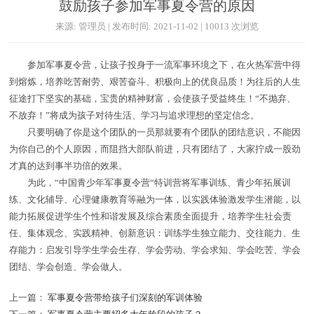
鼓励孩子参加军事夏令营的原因
来源: 管理员 | 发布时间: 2021-11-02 | 10013 次浏览
参加军事夏令营，让孩子投身于一流军事环境之下，在火热军营中得
到熔炼，培养吃苦耐劳、艰苦奋斗、积极向上的优良品质！为往后的人生
征途打下坚实的基础，宝贵的精神财富，会使孩子受益终生！“不抛弃、
不放弃！”将成为孩子对待生活、学习与追求理想的坚定信念。
只要明确了你是这个团队的一员那就要有个团队的团结意识，不能因
为你自己的个人原因，而阻挡大部队前进，只有团结了，大家拧成一股劲
才真的达到事半功倍的效果。
为此，“中国青少年军事夏令营“特训营将军事训练、青少年拓展训
练、文化辅导、心理健康教育等融为一体，以实践体验激发学生潜能，以
能力拓展促进学生个性和谐发展及综合素质全面提升，培养学生社会责
任、集体观念、实践精神、创新意识：训练学生独立能力、交往能力、生
存能力：启发引导学生学会生存、学会劳动、学会求知、学会吃苦、学会
团结、学会创造、学会做人。
上一篇：
军事夏令营带给孩子们深刻的军训体验