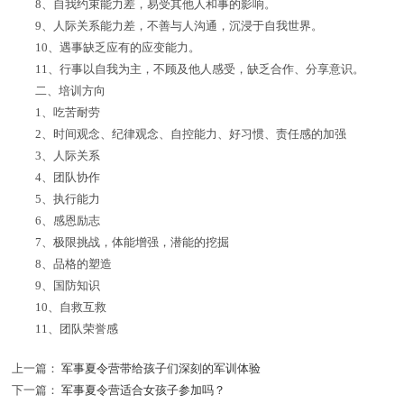
8、自我约束能力差，易受其他人和事的影响。
9、人际关系能力差，不善与人沟通，沉浸于自我世界。
10、遇事缺乏应有的应变能力。
11、行事以自我为主，不顾及他人感受，缺乏合作、分享意识。
二、培训方向
1、吃苦耐劳
2、时间观念、纪律观念、自控能力、好习惯、责任感的加强
3、人际关系
4、团队协作
5、执行能力
6、感恩励志
7、极限挑战，体能增强，潜能的挖掘
8、品格的塑造
9、国防知识
10、自救互救
11、团队荣誉感
上一篇：
军事夏令营带给孩子们深刻的军训体验
下一篇：
军事夏令营适合女孩子参加吗？