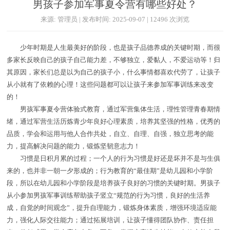
男孩子参加军事夏令营有哪些好处？
来源: 管理员 | 发布时间: 2025-09-07 | 12496 次浏览
少年时期是人生最美好的阶段，也是孩子品德养成的关键时期，而很
多家长反映自己的孩子自己能力差，不够独立，爱黏人，不爱运动等！归
其原因，家长们总是以为自己的孩子小，什么事情都喜欢代劳了，让孩子
从小就有了依赖的心理！这些问题都可以让孩子来参加军事训练来改变
的！
男孩军事夏令营体验式教育，通过军营集体生活，理性管理青春期情
绪，通过军营生活历炼青少年良好心理素质，培养其坚强的性格，优秀的
品质，学会和运用与他人合作共处，自立、自理、自强，独立思考的能
力，提高解决问题的能力，锻炼坚韧意志力！
习惯是日积月累的过程；一个人的行为习惯是好还是坏并不是与生俱
来的，也并非一朝一夕形成的；行为教育的“最佳期”是幼儿园和小学阶
段，所以在幼儿园和小学阶段是培养孩子良好的习惯的关键时期。男孩子
从小参加男孩军事训练帮助孩子竖立“规范的行为习惯，良好的生活养
成，自觉的时间观念”，提升自理能力，锻炼身体素质，增强环境适应能
力，强化人际交往能力；通过拓展培训，让孩子懂得团队协作、责任担