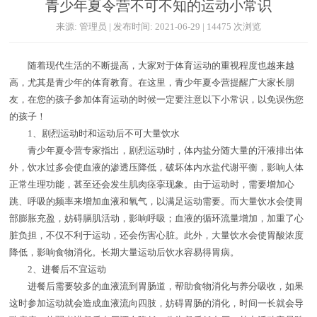
青少年夏令营不可不知的运动小常识
来源: 管理员 | 发布时间: 2021-06-29 | 14475 次浏览
随着现代生活的不断提高，大家对于体育运动的重视程度也越来越
高，尤其是青少年的体育教育。在这里，青少年夏令营提醒广大家长朋
友，在您的孩子参加体育运动的时候一定要注意以下小常识，以免误伤您
的孩子！
1、剧烈运动时和运动后不可大量饮水
青少年夏令营专家指出，剧烈运动时，体内盐分随大量的汗液排出体
外，饮水过多会使血液的渗透压降低，破坏体内水盐代谢平衡，影响人体
正常生理功能，甚至还会发生肌肉痉挛现象。由于运动时，需要增加心
跳、呼吸的频率来增加血液和氧气，以满足运动需要。而大量饮水会使胃
部膨胀充盈，妨碍膈肌活动，影响呼吸；血液的循环流量增加，加重了心
脏负担，不仅不利于运动，还会伤害心脏。此外，大量饮水会使胃酸浓度
降低，影响食物消化。长期大量运动后饮水容易得胃病。
2、进餐后不宜运动
进餐后需要较多的血液流到胃肠道，帮助食物消化与养分吸收，如果
这时参加运动就会造成血液流向四肢，妨碍胃肠的消化，时间一长就会导