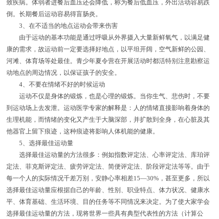
致疾病。体弱者进餐后血压还会降低，称为餐后低血压，外出活动容易跌
倒。长期餐后运动容易得盲肠炎。
3、在不适当的地点运动会带来伤害
由于运动的基本功能是通过呼吸从外界摄入大量新鲜氧气，以满足健
康的需求，故运动前一定要选择好地点，以平坦开阔，空气新鲜的公园、
河滩、体育场等处最佳。青少年夏令营在开展活动时都活特别注意勘察运
动地点的周边情况，以保证孩子的安全。
4、不要在情绪不好的时候运动
运动不仅是身体的锻炼，也是心理的锻炼。当你生气、悲伤时，不要
到运动场上去发泄。运动医学专家的解释是：人的情绪直接影响着身体的
生理机能，而情绪的变化又产生于大脑深部，并扩散到全身，在心脏及其
他器官上留下痕迹，这种痕迹将影响人体机能的健康。
5、选择最佳运动量
选择最佳运动量的方法很多：例如指数评定法、心率评定法、库珀评
定法、菲克斯评定法、疲劳评定法、简便评定法、阶段评定法等等。由于
每一个人的实际情况千差万别，安静心率相差15—30%，甚至更多，所以
选择最佳运动量应根据自己的年龄、性别、职业特点、体力状况、健康水
平、体育基础、生活环境、目的任务等不同情况来决定。为了使大家学会
选择最佳运动量的方法，现将世界一些具有典型代表性的方法（计算公