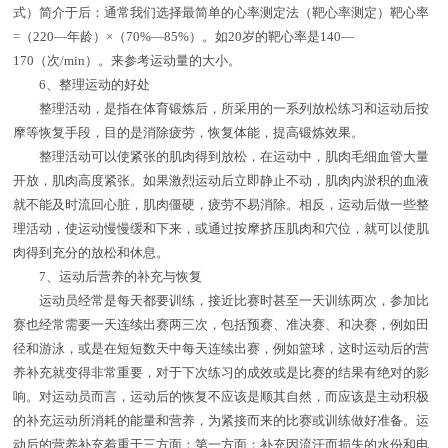
式）简介于后：通常我们选择最简单的心率测定法（靶心率测定）靶心率
=（220—年龄）×（70%—85%）。如20岁的靶心率是140—
170（次/min）。来参考运动量的大小。
6、整理运动的好处
整理活动，是指在体育锻炼后，所采用的一系列放松练习和运动后按
摩等恢复手段，目的是消除疲劳，恢复体能，提高锻炼效果。
整理活动可以使紧张的肌肉得到放松，在运动中，肌肉毛细血管大量
开放，肌肉高度紧张。如果激烈运动后立即静止不动，肌肉内淤积的血液
就不能及时流回心脏，肌肉僵硬，疲劳不易消除。相反，运动后做一些整
理活动，使运动慢慢缓和下来，或通过按摩挤压肌肉和穴位，就可以使肌
肉得到充分的放松和休息。
7、运动后营养的补充与恢复
运动员经常是每天都要训练，接近比赛时甚至一天训练两次，参加比
赛也经常需要一天连续出赛两三次，包括预赛、准决赛、和决赛，例如田
径和游泳，或是在短短数天中每天连续出赛，例如篮球，这时运动后的营
养补充就变得非常重要，对于下次练习的成效或是比赛的结果有绝对的影
响。对运动员而言，运动后的恢复不应该是顺其自然，而应该是主动积极
的补充运动所消耗的能量和营养，为紧接而来的比赛或训练做好准备。运
动后的营养补充着重于三方面：第一方面：补充因流汗而损失的水份和电