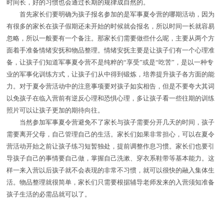
时间长，好的习惯也会通过长期的规律成自然的。
首先家长们要明确为孩子报名参加的是军事夏令营的哪期活动，因为
有很多的家长在孩子假期还未开始的时候就会报名，所以时间一长就容易
忽略，所以一般要有一个备注。那家长们需要做些什么呢，主要从两个方
面着手准备情绪安抚和物品整理。情绪安抚主要是让孩子们有一个心理准
备，让孩子们知道军事夏令营不是纯粹的“享受”或是“吃苦”，是以一种专
业的军事化训练方式，让孩子们从中得到锻炼，培养提升孩子各方面的能
力。对于夏令营活动中的注意事项要对孩子如实相告，但是不要夸大其词
以免孩子在临入营前有逆反心理和恐惧心理，多让孩子看一些往期的训练
照片可以让孩子更加的期待向往。
当然参加军事夏令营避免不了家长与孩子需要分开几天的时间，孩子
需要离开父母，自己管理自己的生活。家长们如果非常担心，可以在夏令
营活动开始之前让孩子练习短暂独处，提前调整作息习惯。家长们也要引
导孩子自己的事情要自己做，掌握自己洗漱、穿衣系鞋带等基本能力。这
样一来入营以后孩子就不会表现的非常不习惯，就可以很快的融入集体生
活。物品整理就很简单，家长们只需要根据辅导老师发来的入营须知准备
孩子生活的必需品就可以了。