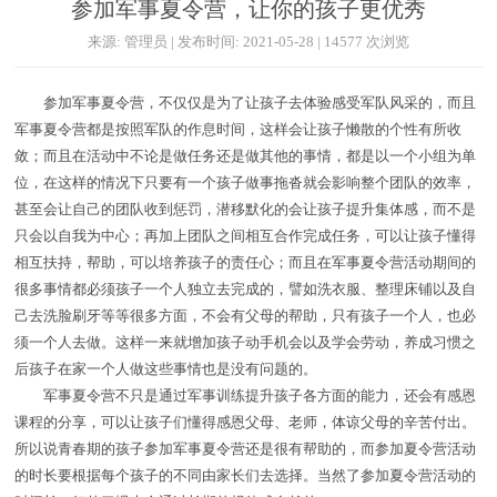
参加军事夏令营，让你的孩子更优秀
来源: 管理员 | 发布时间: 2021-05-28 | 14577 次浏览
参加军事夏令营，不仅仅是为了让孩子去体验感受军队风采的，而且
军事夏令营都是按照军队的作息时间，这样会让孩子懒散的个性有所收
敛；而且在活动中不论是做任务还是做其他的事情，都是以一个小组为单
位，在这样的情况下只要有一个孩子做事拖沓就会影响整个团队的效率，
甚至会让自己的团队收到惩罚，潜移默化的会让孩子提升集体感，而不是
只会以自我为中心；再加上团队之间相互合作完成任务，可以让孩子懂得
相互扶持，帮助，可以培养孩子的责任心；而且在军事夏令营活动期间的
很多事情都必须孩子一个人独立去完成的，譬如洗衣服、整理床铺以及自
己去洗脸刷牙等等很多方面，不会有父母的帮助，只有孩子一个人，也必
须一个人去做。这样一来就增加孩子动手机会以及学会劳动，养成习惯之
后孩子在家一个人做这些事情也是没有问题的。
军事夏令营不只是通过军事训练提升孩子各方面的能力，还会有感恩
课程的分享，可以让孩子们懂得感恩父母、老师，体谅父母的辛苦付出。
所以说青春期的孩子参加军事夏令营还是很有帮助的，而参加夏令营活动
的时长要根据每个孩子的不同由家长们去选择。当然了参加夏令营活动的